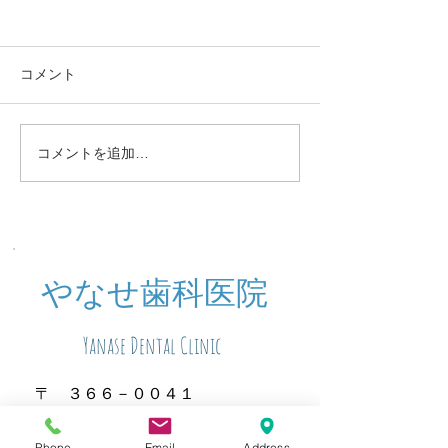
コメント
定期検診お知らせ
休診中のご予約
コメントを追加…
​やなせ歯科医院
Yanase Dental Clinic
〒 ３６６－００４１
埼玉県深谷市東方１７０１－１
Phone
Email
Address