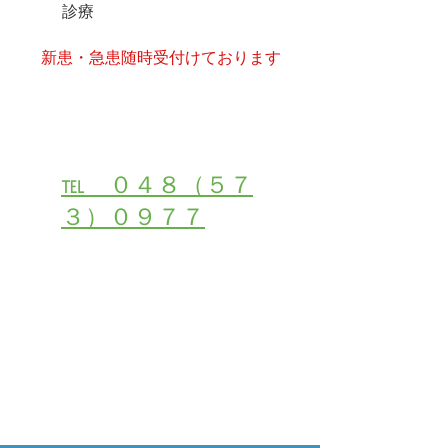
診療
​新患・急患随時受付けております
受付・お問い合わせは
℡ ０４８（５７
３）０９７７
２４時間初診・受付ご予約はこちら
メールでご相談・お問合せ