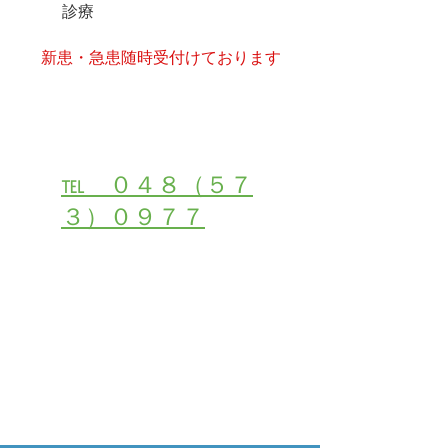
診療
​新患・急患随時受付けております
受付・お問い合わせは
℡ ０４８（５７
３）０９７７
２４時間初診・受付ご予約はこちら
メールでご相談・お問合せ