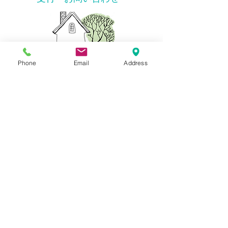
Phone
Email
Address
℡０４８（５７３）０９７７
虫歯・急な痛みに
新患・急患随時受付
一般歯科・小児歯科
​審美歯科・ホワイトニング
​インプラント・歯周病
​訪問診療
診療時間
月曜日～土曜日