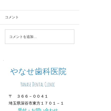
コメント
定期検診お知らせ
休診中のご予約
コメントを追加…
​やなせ歯科医院
Yanase Dental Clinic
〒 ３６６－００４１
埼玉県深谷市東方１７０１－１
​受付・お問い合わせ