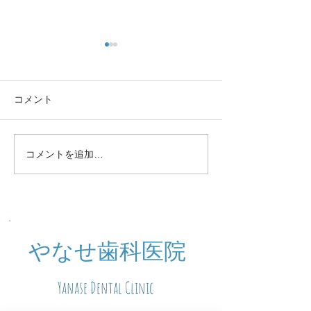
コメント
定期検診お知らせ
休診中のご予約
コメントを追加…
​やなせ歯科医院
Yanase Dental Clinic