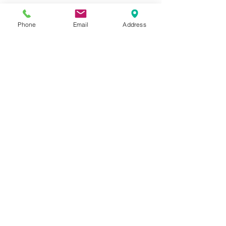
〒 ３６６－００４１
埼玉県深谷市東方１７０１－１
Phone
Email
Address
​受付・お問い合わせ
℡０４８（５７３）０９７７
虫歯・急な痛みに
新患・急患随時受付
一般歯科・小児歯科
​審美歯科・ホワイトニング
​インプラント・歯周病
​訪問診療