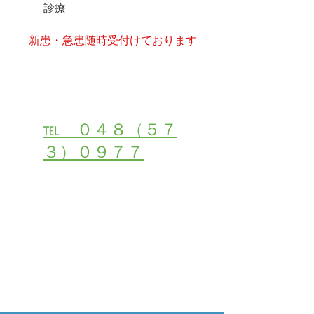
診療
​新患・急患随時受付けております
受付・お問い合わせは
℡ ０４８（５７
３）０９７７
２４時間初診・受付ご予約はこちら
メールでご相談・お問合せ