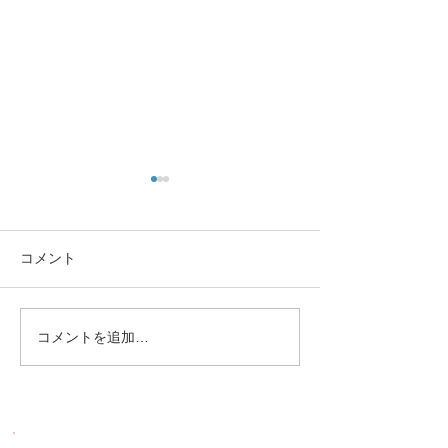
コメント
定期検診お知らせ
休診中のご予約
コメントを追加…