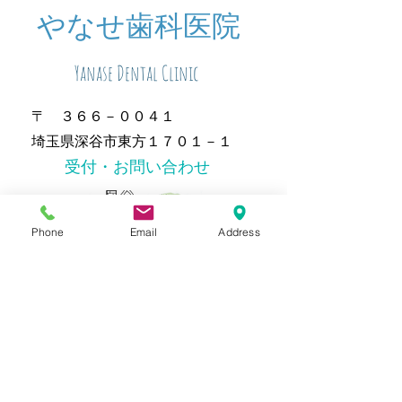
​やなせ歯科医院
Yanase Dental Clinic
〒 ３６６－００４１
埼玉県深谷市東方１７０１－１
​受付・お問い合わせ
Phone
Email
Address
℡０４８（５７３）０９７７
虫歯・急な痛みに
新患・急患随時受付
一般歯科・小児歯科