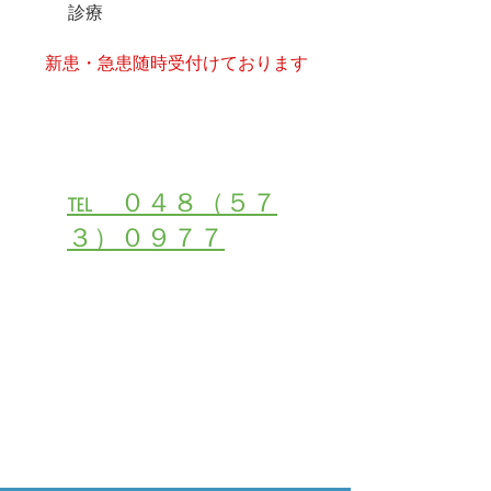
診療
​新患・急患随時受付けております
受付・お問い合わせは
℡ ０４８（５７
３）０９７７
２４時間初診・受付ご予約はこちら
メールでご相談・お問合せ