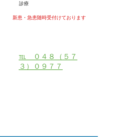
診療
​新患・急患随時受付けております
受付・お問い合わせは
℡ ０４８（５７
３）０９７７
２４時間初診・受付ご予約はこちら
メールでご相談・お問合せ