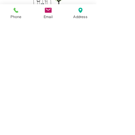
℡０４８（５７３）０９７７
Phone
Email
Address
虫歯・急な痛みに
新患・急患随時受付
一般歯科・小児歯科
​審美歯科・ホワイトニング
​インプラント・歯周病
​訪問診療
診療時間
月曜日～土曜日
ＡＭ９：３０～１２：３０
ＰＭ２：３０～ ７：３０