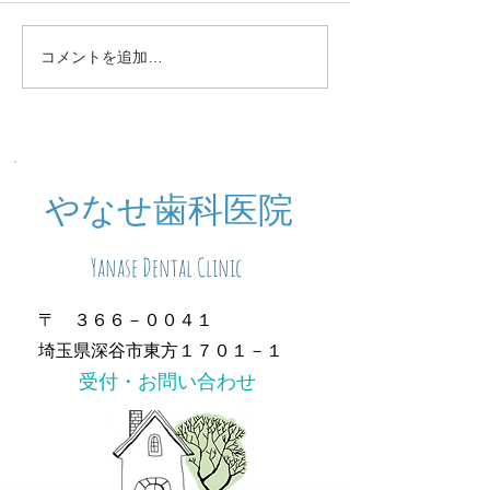
定期検診お知らせ
休診中のご予約
コメントを追加…
​やなせ歯科医院
Yanase Dental Clinic
〒 ３６６－００４１
埼玉県深谷市東方１７０１－１
​受付・お問い合わせ