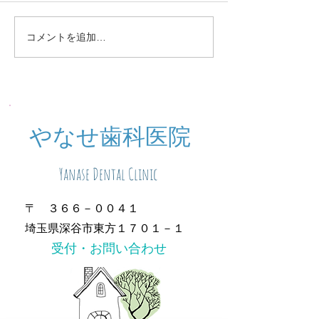
定期検診お知らせ
休診中のご予約
コメントを追加…
​やなせ歯科医院
Yanase Dental Clinic
〒 ３６６－００４１
埼玉県深谷市東方１７０１－１
​受付・お問い合わせ