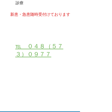
診療
​新患・急患随時受付けております
受付・お問い合わせは
℡ ０４８（５７
３）０９７７
２４時間初診・受付ご予約はこちら
メールでご相談・お問合せ