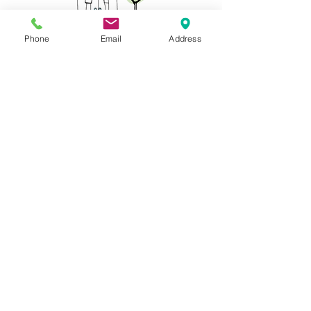
℡０４８（５７３）０９７７
Phone
Email
Address
虫歯・急な痛みに
新患・急患随時受付
一般歯科・小児歯科
​審美歯科・ホワイトニング
​インプラント・歯周病
​訪問診療
診療時間
月曜日～土曜日
ＡＭ９：３０～１２：３０
ＰＭ２：３０～ ７：３０