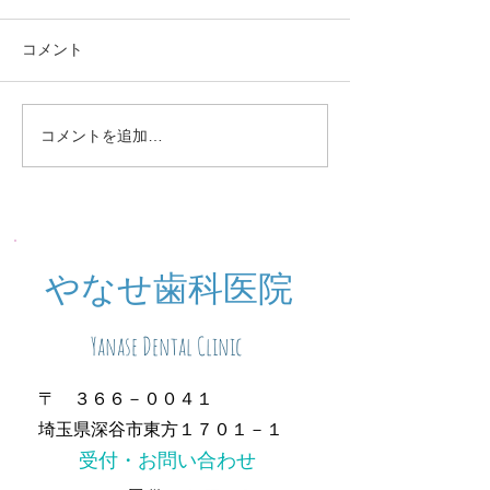
コメント
定期検診お知らせ
休診中のご予約
コメントを追加…
​やなせ歯科医院
Yanase Dental Clinic
〒 ３６６－００４１
埼玉県深谷市東方１７０１－１
​受付・お問い合わせ