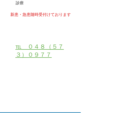
診療
​新患・急患随時受付けております
受付・お問い合わせは
℡ ０４８（５７
３）０９７７
２４時間初診・受付ご予約はこちら
メールでご相談・お問合せ