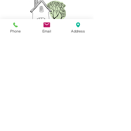
Phone
Email
Address
℡０４８（５７３）０９７７
虫歯・急な痛みに
新患・急患随時受付
一般歯科・小児歯科
​審美歯科・ホワイトニング
​インプラント・歯周病
​訪問診療
診療時間
月曜日～土曜日
ＡＭ９：３０～１２：３０