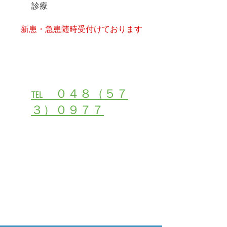
診療
​新患・急患随時受付けております
受付・お問い合わせは
℡ ０４８（５７
３）０９７７
２４時間初診・受付ご予約はこちら
メールでご相談・お問合せ