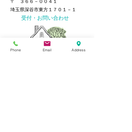
〒 ３６６－００４１
埼玉県深谷市東方１７０１－１
​受付・お問い合わせ
Phone
Email
Address
℡０４８（５７３）０９７７
虫歯・急な痛みに
新患・急患随時受付
一般歯科・小児歯科
​審美歯科・ホワイトニング
​インプラント・歯周病
​訪問診療