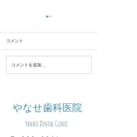
コメント
定期検診お知らせ
休診中のご予約
コメントを追加…
​やなせ歯科医院
Yanase Dental Clinic