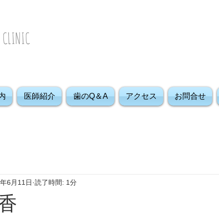
２４時間
 CLINIC
メー
内
医師紹介
歯のQ＆A
アクセス
お問合せ
1年6月11日
読了時間: 1分
香