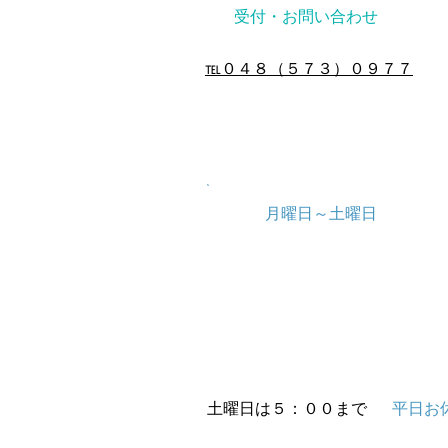
​受付・お問い合わせ
℡０４８（５７３）０９７７
診療時間
月曜日～土曜日
ＡＭ９：３０～１２：３０
ＰＭ２：３０～ ７：３０
土曜日は５：００まで
平日お