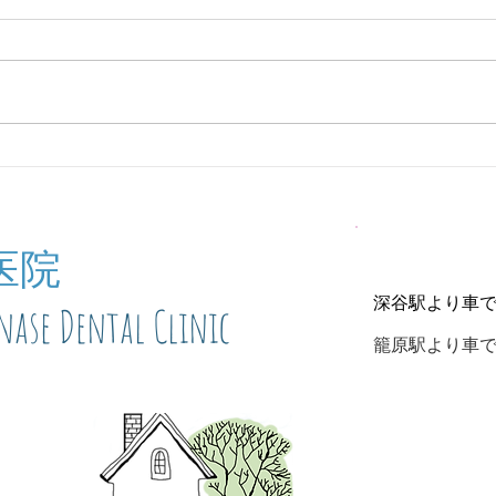
定期検診お知らせ
休診
医院
深谷駅より車
nase Dental Clinic
​籠原駅より車