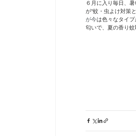
６月に入り毎日、暑
が"蚊・虫よけ対策
が今
は色々なタイプ
匂いで、夏の香り蚊