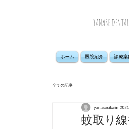
YANASE DENTAL
ホーム
医院紹介
診療案
全ての記事
yanasesikaiin
202
蚊取り線