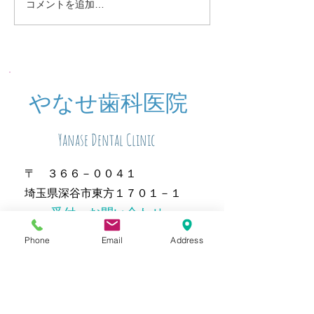
休診中のご予約について
コメントを追加…
ゴールデンウィ
のお知らせ
​やなせ歯科医院
Yanase Dental Clinic
〒 ３６６－００４１
埼玉県深谷市東方１７０１－１
​受付・お問い合わせ
Phone
Email
Address
℡０４８（５７３）０９７７