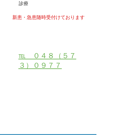
診療
​新患・急患随時受付けております
受付・お問い合わせは
℡ ０４８（５７
３）０９７７
２４時間初診・受付ご予約はこちら
メールでご相談・お問合せ