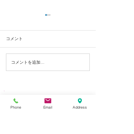
コメント
定期検診お知らせ
休診中のご予約
コメントを追加…
​やなせ歯科医院
Phone
Email
Address
Yanase Dental Clinic