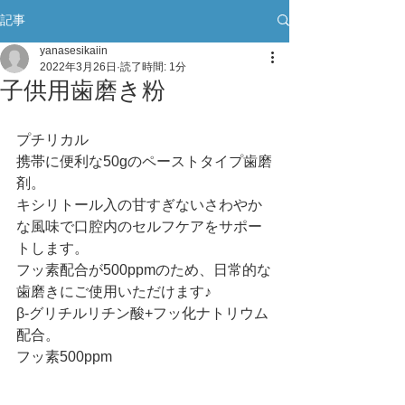
記事
yanasesikaiin
2022年3月26日
読了時間: 1分
子供用歯磨き粉
プチリカル
携帯に便利な50gのペーストタイプ歯磨
剤。
キシリトール入の甘すぎないさわやか
な風味で口腔内のセルフケアをサポー
トします。
フッ素配合が500ppmのため、日常的な
歯磨きにご使用いただけます♪
β-グリチルリチン酸+フッ化ナトリウム
配合。
フッ素500ppm