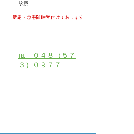
診療
​新患・急患随時受付けております
受付・お問い合わせは
℡ ０４８（５７
３）０９７７
２４時間初診・受付ご予約はこちら
メールでご相談・お問合せ