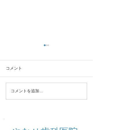
コメント
定期検診お知らせ
休診中のご予約
コメントを追加…