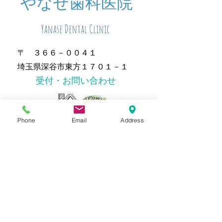
​やなせ歯科医院
Yanase Dental Clinic
〒 ３６６－００４１
埼玉県深谷市東方１７０１－１
​受付・お問い合わせ
Phone
Email
Address
℡０４８（５７３）０９７７
虫歯・急な痛みに
新患・急患随時受付
一般歯科・小児歯科
​審美歯科・ホワイトニング