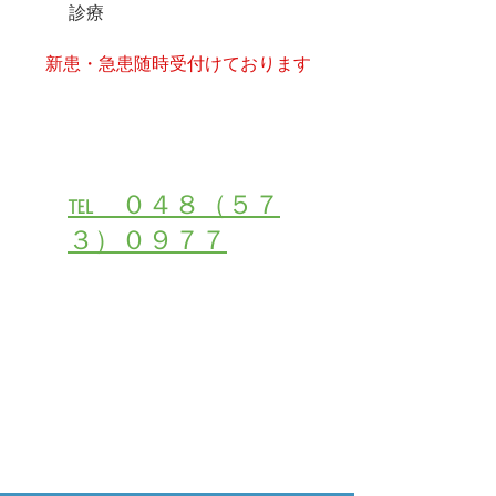
診療
​新患・急患随時受付けております
受付・お問い合わせは
℡ ０４８（５７
３）０９７７
２４時間初診・受付ご予約はこちら
メールでご相談・お問合せ