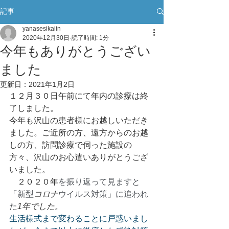
記事
yanasesikaiin
2020年12月30日
読了時間: 1分
今年もありがとうござい
ました
更新日：
2021年1月2日
１２月３０日午前にて年内の診療
は終
了しました。
今年も沢山の患者様にお越しいただき
ました。ご近所の方、遠方からのお越
しの方、訪問診療で伺った施設の
方々、沢山のお心遣いありがとうござ
いました。
　２０２０年
を振り返って見ますと
「新型
コロナ
ウイルス対策」に追われ
た
1年でした。
生活様式まで変わることに戸惑いまし