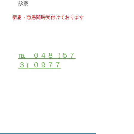
診療
​新患・急患随時受付けております
受付・お問い合わせは
℡ ０４８（５７
３）０９７７
２４時間初診・受付ご予約はこちら
メールでご相談・お問合せ