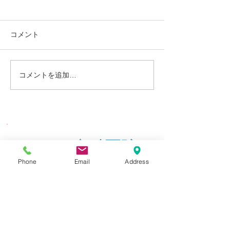
コメント
定期検診お知らせ
休診中のご予約
コメントを追加…
​やなせ歯科医院
Phone
Email
Address
Yanase Dental Clinic
〒 ３６６－００４１
埼玉県深谷市東方１７０１－１
​受付・お問い合わせ