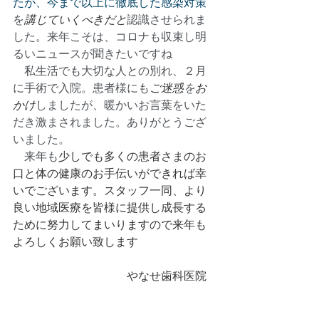
たが、今まで以上に徹底した感染対策
を
講じていくべきだと
認識させられま
した。来年こそは、コロナも収束し明
るいニュースが聞きたいですね
　私生活でも大切な人との別れ、２月
に手術で入院。患者様にも
ご迷惑
を
お
かけ
しましたが、暖かいお言葉をいた
だき激まされました。ありがとうござ
いました。
　来年も
少しでも多くの患者さまのお
口と体の健康のお手伝いができれば幸
いでございます。
スタッフ一同、より
良い地域医療を皆様に提供し成長する
ために努力してまいりますので来年も
よろしくお願い致します
　　　　　　　　　　やなせ歯科医院